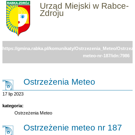
Urząd Miejski w Rabce-
Zdroju
https://gmina.rabka.pl/komunikaty/Ostrzezenia_Meteo/Ostrzeze
meteo-nr-187/idn:7986
Ostrzeżenia Meteo
17 lip 2023
kategoria:
Ostrzeżenia Meteo
Ostrzeżenie meteo nr 187