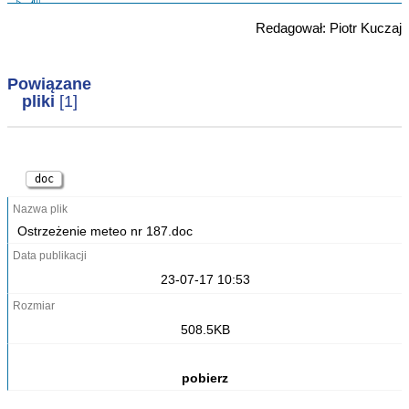
Redagował: Piotr Kuczaj
kategoria:
Powiązane
pliki
[1]
doc
Ostrzeżenie meteo nr 187.doc
23-07-17 10:53
508.5KB
p
pobierz
l
i